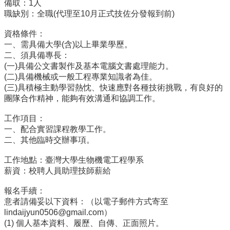
備取：1人
English
職缺別：全職(代理至10月正式技佐分發報到前)
認
資格條件：
識
一、需具備大學(含)以上畢業學歷。
我
二、須具備專長：
們
(一)具備公文書製作及基本電腦文書處理能力。
系
(二)具備機械或一般工程專業知識者為佳。
所
(三)具積極主動學習熱忱、快速應對各種技術挑戰，有良好的
成
團隊合作精神，能夠有效溝通和協調工作。
員
工作項目：
學
一、配合實習課程教學工作。
術
二、其他臨時交辦事項。
研
工作地點：臺灣大學生物機電工程學系
究
薪資：校聘人員助理技師薪給
系
報名手續：
所
意者請備妥以下資料：（以電子郵件方式寄至
動
lindaijyun0506@gmail.com）
態
(1) 個人基本資料、履歷、自傳、正面照片。