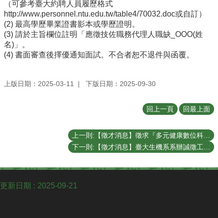
學
（可參考臺大約聘人員履歷格式
士
http://www.personnel.ntu.edu.tw/table4/70032.doc或自訂）
班
(2) 最高學歷畢業證書影本或學歷證明。
(3) 請於主旨欄位註明「應徵技佐職務代理人職缺_OOO(姓
研
名)」。
究
(4) 書面審查後擇優通知面試。不合者恕不退件與函覆。
所
招
上版日期：2025-03-11
下版日期：2025-09-30
生
專
回上一頁
回最上面
區
生
上一則:【徵才消息】徵求『多元健康數位科技應用』課程助教2名
機
下一則:【徵才消息】臺大生機系系辦誠徵工讀生
剪
影
交
更新日期
2025-09-21
換
生
資