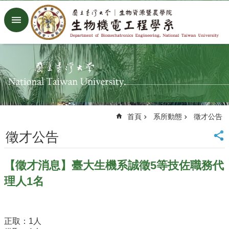
跳到主要內容區塊
進
階
搜
尋
回
首
頁
臺
首頁
系所動態
徵才公告
大
首
徵才公告
頁
生
【徵才消息】臺大生機系誠徵5等技佐職務代
機
系
理人1名
工
廠
Facebook
正取：1人
Youtube