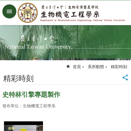
跳到主要內容區塊
進
階
搜
尋
回
首
頁
臺
首頁
系所動態
精彩時刻
大
首
精彩時刻
頁
生
史特林引擎專題製作
機
系
發布單位：生物機電工程學系
工
廠
Facebook
Youtube