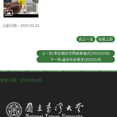
English
認
識
我
上版日期：2022-01-21
們
系
回上一頁
回最上面
所
成
上一則:學生聯誼空間揭幕儀式(2022/2/18)
員
下一則:歲末年終尾牙(2022/1/8)
學
術
研
更新日期
2026-08-06
究
系
所
動
態