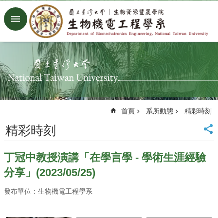
跳到主要內容區塊
進
階
搜
尋
回
首
頁
臺
首頁
系所動態
精彩時刻
大
首
精彩時刻
頁
生
丁冠中教授演講「在學言學 - 學術生涯經驗
機
系
分享」(2023/05/25)
工
廠
發布單位：生物機電工程學系
Facebook
Youtube