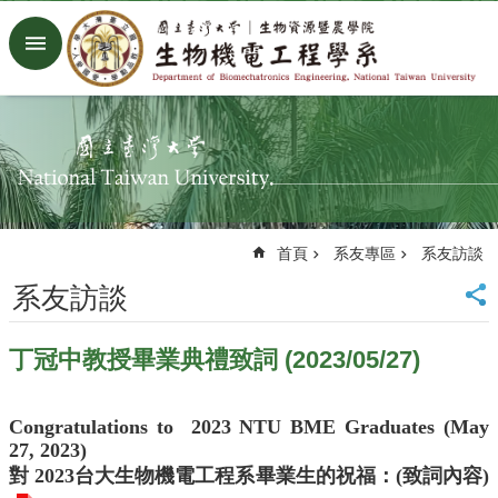
跳到主要內容區塊
進
階
搜
尋
回
首
頁
臺
首頁
系友專區
系友訪談
大
首
系友訪談
頁
生
丁冠中教授畢業典禮致詞 (2023/05/27)
機
系
工
Congratulations to 2023 NTU BME Graduates (May
廠
27, 2023)
Facebook
對 2023台大生物機電工程系畢業生的祝福：
(致詞內容)
Youtube