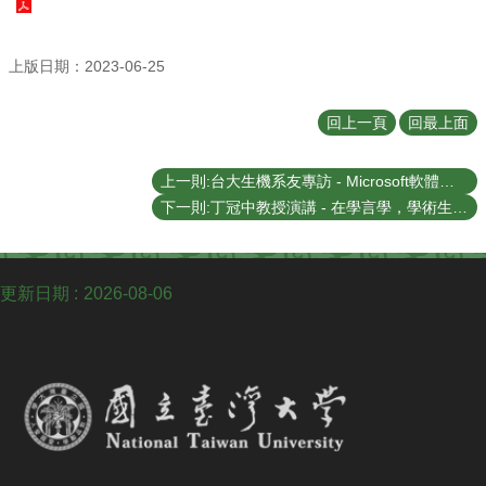
English
認
上版日期：2023-06-25
識
我
們
回上一頁
回最上面
系
上一則:台大生機系友專訪 - Microsoft軟體工程師 蔡孟儒學長
所
成
下一則:丁冠中教授演講 - 在學言學，學術生涯分享講座 (20230525)
員
學
更新日期
2026-08-06
術
研
究
系
所
動
態