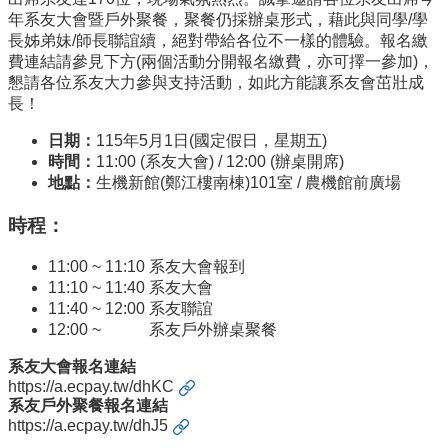
English
年系友大會暨戶外聚餐，聚餐仍採辦桌形式，藉此與同學/學
長姊弟妹/師長聯誼續，絕對帶給各位不一樣的體驗。報名繳
認
費連結請參見下方(兩個活動分開報名繳費，亦可擇一參加)，
識
懇請各位系友大力參與支持活動，如此方能讓系友會茁壯成
我
長！
們
日期：
115年5月1日(國定假日，星期五)
系
時間：
11:00 (系友大會) / 12:00 (辦桌開席)
所
地點：
生機新館(鄭江樓南棟)101室 / 農機館前廣場
成
員
時程：
學
11:00 ~ 11:10 系友大會報到
術
11:10 ~ 11:40 系友大會
研
11:40 ~ 12:00 系友聯誼
究
12:00 ~ 系友戶外辦桌聚餐
系
系友大會報名連結
所
https://a.ecpay.tw/dhKC
動
系友戶外聚餐報名連結
態
https://a.ecpay.tw/dhJ5