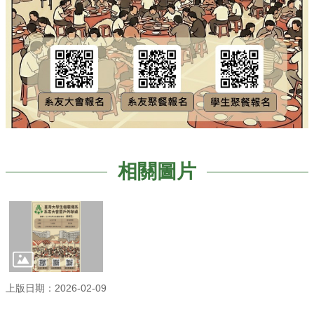
訊
下
載
專
區
系
友
專
區
相關圖片
實
習
資
訊
上版日期：2026-02-09