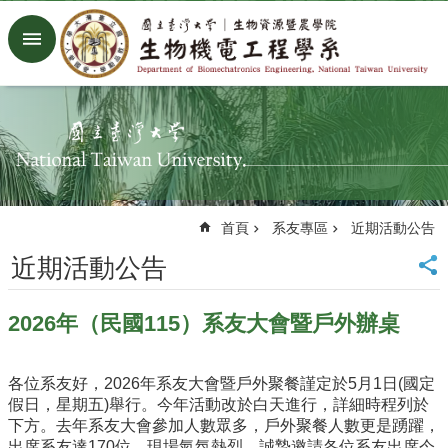
跳到主要內容區塊
進
階
搜
尋
回
首
頁
臺
首頁
系友專區
近期活動公告
大
首
近期活動公告
頁
生
2026年（民國115）系友大會暨戶外辦桌
機
系
工
各位系友好，2026年系友大會暨戶外聚餐謹定於5月1日(國定
廠
假日，星期五)舉行。今年活動改於白天進行，詳細時程列於
Facebook
下方。去年系友大會參加人數眾多，戶外聚餐人數更是踴躍，
Youtube
出席系友達170位，現場氣氛熱烈。誠摯邀請各位系友出席今