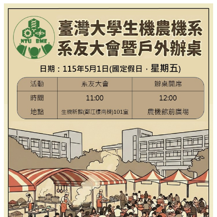
學
士
班
研
究
所
招
生
專
區
生
機
剪
影
交
換
生
資