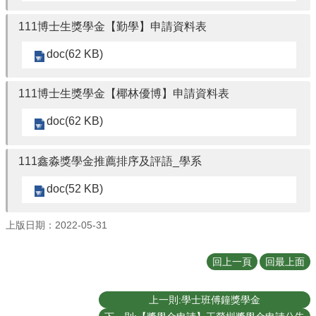
學
士
111博士生獎學金【勤學】申請資料表
班
doc(62 KB)
研
究
所
111博士生獎學金【椰林優博】申請資料表
招
doc(62 KB)
生
專
區
111鑫淼獎學金推薦排序及評語_學系
生
doc(52 KB)
機
剪
上版日期：2022-05-31
影
交
回上一頁
回最上面
換
生
上一則:學士班傅鐘獎學金
資