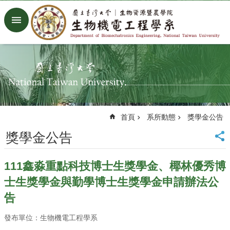
跳到主要內容區塊
進
階
搜
尋
回
首
頁
臺
首頁
系所動態
獎學金公告
大
首
獎學金公告
頁
生
111鑫淼重點科技博士生獎學金、椰林優秀博
機
系
士生獎學金與勤學博士生獎學金申請辦法公
工
告
廠
Facebook
發布單位：生物機電工程學系
Youtube