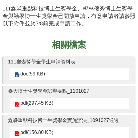
English
111鑫淼重點科技博士生獎學金、椰林優秀博士生獎學
認
金與勤學博士生獎學金已開放申請，有意申請者請參照
識
以下附件並於7/8前完成申請工作。
我
們
相關檔案
系
所
成
111鑫淼獎學金學生申請資料表
員
doc(59 KB)
學
術
研
臺大博士生獎學金試辦要點_1101027
究
pdf(297.45 KB)
系
所
鑫淼重點科技博士生獎學金實施辦法_1091027通過
動
態
pdf(156.80 KB)