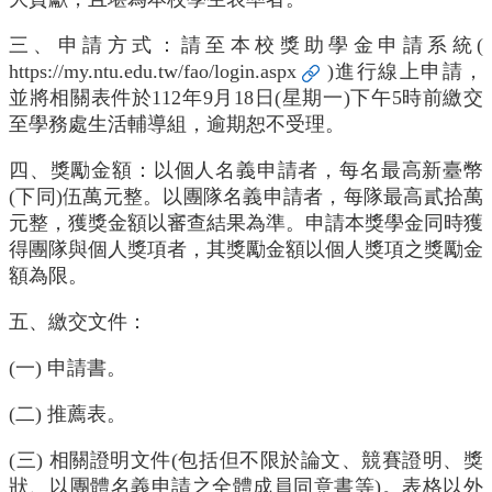
學
士
三、申請方式：請至本校獎助學金申請系統(
班
https://my.ntu.edu.tw/fao/login.aspx
)進行線上申請，
研
並將相關表件於112年9月18日(星期一)下午5時前繳交
究
至學務處生活輔導組，逾期恕不受理。
所
四、獎勵金額：以個人名義申請者，每名最高新臺幣
招
(下同)伍萬元整。以團隊名義申請者，每隊最高貳拾萬
生
元整，獲獎金額以審查結果為準。申請本獎學金同時獲
專
得團隊與個人獎項者，其獎勵金額以個人獎項之獎勵金
區
額為限。
生
機
五、繳交文件：
剪
影
(一) 申請書。
交
(二) 推薦表。
換
生
(三) 相關證明文件(包括但不限於論文、競賽證明、獎
資
狀、以團體名義申請之全體成員同意書等)。表格以外