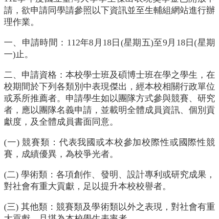
English
請，欲申請同學請參照以下資訊並至生輔組網站進行辦
理作業。
認
識
一、申請時間：112年8月18日(星期五)至9月18日(星期
我
一)止。
們
系
二、申請資格：本校學士班及碩博士班在學之學生，在
所
校期間於下列各類別中表現傑出，經本校相關行政單位
成
或系所推薦者。申請學生如以團隊方式參與競賽、研究
員
者，應以團隊名義申請，並載明全體成員資訊、個別貢
獻度，及全體成員書面同意。
學
術
(一) 競賽類：代表我國或本校參加校際性或國際性競
研
究
賽，成績優異，為校爭光者。
系
(二) 學術類：各項創作、發明、設計專利或研究成果，
所
對社會有重大貢獻，足以提升本校校譽者。
動
態
(三) 其他類：競賽類及學術類以外之表現，對社會有重
大貢獻，且堪為本校學生表率者。