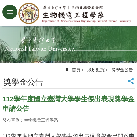
跳到主要內容區塊
進
階
搜
尋
回
首
頁
臺
首頁
系所動態
獎學金公告
大
首
獎學金公告
頁
生
112學年度國立臺灣大學學生傑出表現獎學金
機
系
申請公告
工
廠
發布單位：生物機電工程學系
Facebook
Youtube
112學年度國立臺灣大學學生傑出表現獎學金已開放申