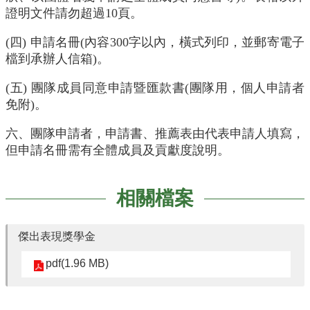
訊
證明文件請勿超過10頁。
下
(四) 申請名冊(內容300字以內，橫式列印，並郵寄電子
載
專
檔到承辦人信箱)。
區
(五) 團隊成員同意申請暨匯款書(團隊用，個人申請者
系
免附)。
友
專
六、團隊申請者，申請書、推薦表由代表申請人填寫，
區
但申請名冊需有全體成員及貢獻度說明。
實
習
相關檔案
資
訊
傑出表現獎學金
pdf(1.96 MB)