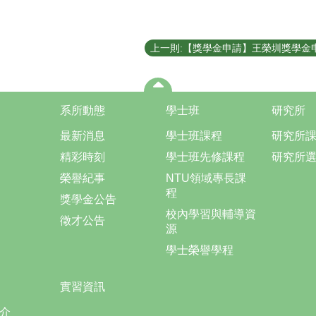
上一則:【獎學金申請】王榮圳獎學金
系所動態
學士班
研究所
最新消息
學士班課程
研究所
精彩時刻
學士班先修課程
研究所
榮譽紀事
NTU領域專長課
程
獎學金公告
校內學習與輔導資
徵才公告
源
學士榮譽學程
實習資訊
介