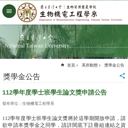
跳到主要內容區塊
進
階
搜
尋
回
首
頁
臺
首頁
系所動態
獎學金公告
大
首
獎學金公告
頁
生
112學年度學士班學生論文獎申請公告
機
系
發布單位：生物機電工程學系
工
廠
Facebook
112學年度學士班學生論文獎將於這學期開放申請，請
Youtube
欲申請本獎學金之同學，請詳閱底下註冊組連結之資