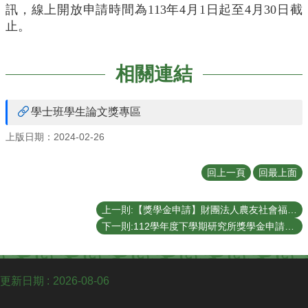
English
訊，線上開放申請時間為113年4月1日起至4月30日截
止。
認
識
我
相關連結
們
系
學士班學生論文獎專區
所
成
上版日期：2024-02-26
員
學
回上一頁
回最上面
術
研
上一則:【獎學金申請】財團法人農友社會福利基金會-國內(農學院)獎助學金申請
究
下一則:112學年度下學期研究所獎學金申請公告
系
所
動
更新日期
2026-08-06
態