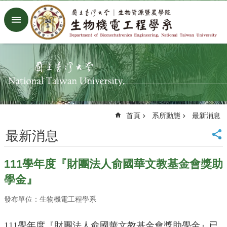
跳到主要內容區塊
進
階
搜
尋
回
首
頁
臺
首頁
系所動態
最新消息
大
首
最新消息
頁
生
111學年度『財團法人俞國華文教基金會獎助
機
系
學金』
工
廠
發布單位：生物機電工程學系
Facebook
Youtube
111學年度『財團法人俞國華文教基金會獎助學金』已