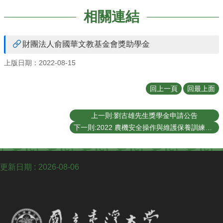
學
士
相關連結
班
研
財團法人俞國華文教基金會獎助學金
究
所
上版日期：2022-08-15
招
回上一頁
回最上面
生
專
區
上一則:劉古雄先生獎學金申請公告
下一則:2022 農機安全操作與維護保養訓練班招生公告
生
機
剪
影
更新日期
2026-08-06
交
換
生
資