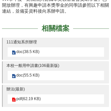
English
開放辦理，有興趣申請本獎學金的同學請參照以下相關
連結，並備妥資料後向系辦申請。
認
識
我
相關檔案
們
系
111通知系所辦理
所
成
doc(38.5 KB)
員
學
本校一般用申請書(106最新版)
術
研
doc(55.5 KB)
究
系
辦法(最新)
所
動
pdf(62.19 KB)
態