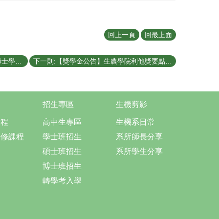
回上一頁
回最上面
上一則:111學年度第二學期逕行修讀博士學位公告
下一則:【獎學金公告】生農學院利他獎要點及申請公告
招生專區
生機剪影
課程
高中生專區
生機系日常
選修課程
學士班招生
系所師長分享
碩士班招生
系所學生分享
博士班招生
轉學考入學