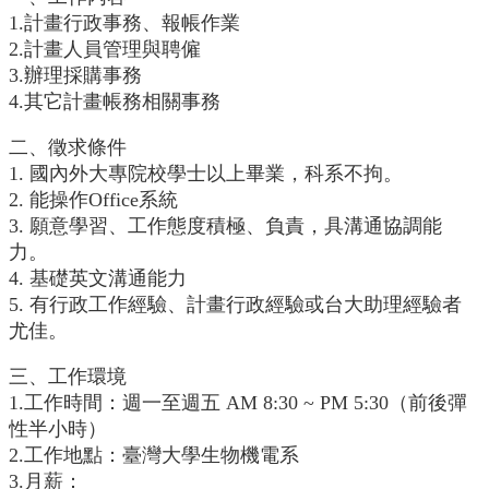
English
1.計畫行政事務、報帳作業
2.計畫人員管理與聘僱
認
3.辦理採購事務
識
我
4.其它計畫帳務相關事務
們
二、徵求條件
系
1. 國內外大專院校學士以上畢業，科系不拘。
所
2. 能操作Office系統
成
3. 願意學習、工作態度積極、負責，具溝通協調能
員
力。
學
4. 基礎英文溝通能力
術
5. 有行政工作經驗、計畫行政經驗或台大助理經驗者
研
尤佳。
究
三、工作環境
系
1.工作時間：週一至週五 AM 8:30 ~ PM 5:30（前後彈
所
性半小時）
動
態
2.工作地點：臺灣大學生物機電系
3.月薪：