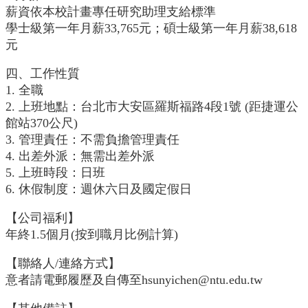
學
薪資依本校計畫專任研究助理支給標準
士
學士級第一年月薪33,765元；碩士級第一年月薪38,618
班
元
研
究
四、工作性質
所
1. 全職
2. 上班地點：台北市大安區羅斯福路4段1號 (距捷運公
招
館站370公尺)
生
3. 管理責任：不需負擔管理責任
專
4. 出差外派：無需出差外派
區
5. 上班時段：日班
生
6. 休假制度：週休六日及國定假日
機
剪
【公司福利】
影
年終1.5個月(按到職月比例計算)
交
【聯絡人/連絡方式】
換
意者請電郵履歷及自傳至hsunyichen@ntu.edu.tw
生
資