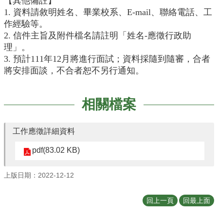
【其他備註】
訊
1. 資料請敘明姓名、畢業校系、E-mail、聯絡電話、工
下
作經驗等。
載
2. 信件主旨及附件檔名請註明「姓名-應徵行政助
專
理」。
區
3. 預計111年12月將進行面試；資料採隨到隨審，合者
系
將安排面談，不合者恕不另行通知。
友
專
區
相關檔案
實
習
工作應徵詳細資料
資
訊
pdf(83.02 KB)
上版日期：2022-12-12
回上一頁
回最上面