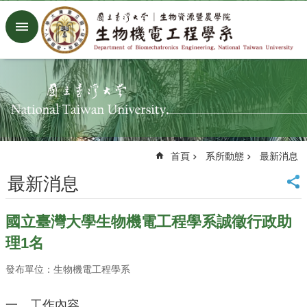
跳到主要內容區塊
進
階
搜
尋
回
首
頁
臺
首頁
系所動態
最新消息
大
首
最新消息
頁
生
國立臺灣大學生物機電工程學系誠徵行政助
機
系
理1名
工
廠
發布單位：生物機電工程學系
Facebook
Youtube
一、工作內容