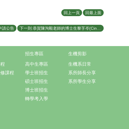
回上一頁
回最上面
申請公告
下一則:恭賀陳洵毅老師的博士生黎芓岑(Cindy Rusly)於8/2-8/5 參加於新加坡舉辦的Materials Today Conference 2023， 於能源與可持續性(Energy and Sustainability)主軸獲得 Best Oral Presentation
招生專區
生機剪影
課程
高中生專區
生機系日常
選修課程
學士班招生
系所師長分享
碩士班招生
系所學生分享
博士班招生
轉學考入學