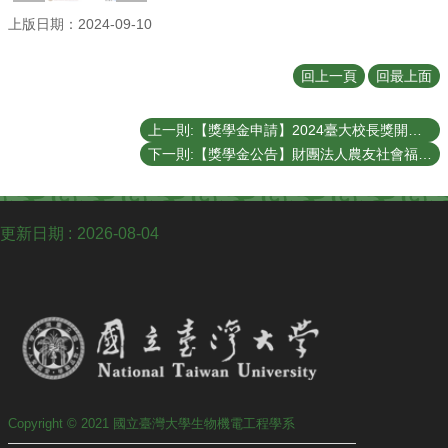
訊
上版日期：2024-09-10
下
載
回上一頁
回最上面
專
區
上一則:【獎學金申請】2024臺大校長獎開始申請
系
下一則:【獎學金公告】財團法人農友社會福利基金會-國內(農學院)獎助學金申請
友
專
區
更新日期
2026-08-04
實
習
資
訊
Copyright © 2021 國立臺灣大學生物機電工程學系