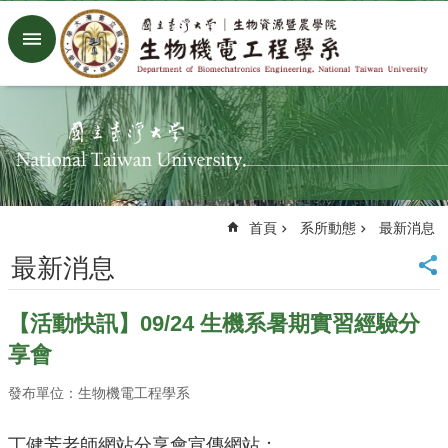
跳到主要內容區塊
進
階
搜
尋
回
首
頁
臺
首頁
系所動態
最新消息
大
首
最新消息
頁
生
【活動快訊】09/24 生機系暑期實習經驗分
機
系
享會
工
廠
發布單位：生物機電工程學系
Facebook
Youtube
丁健芳老師網站分享會宣傳網站：