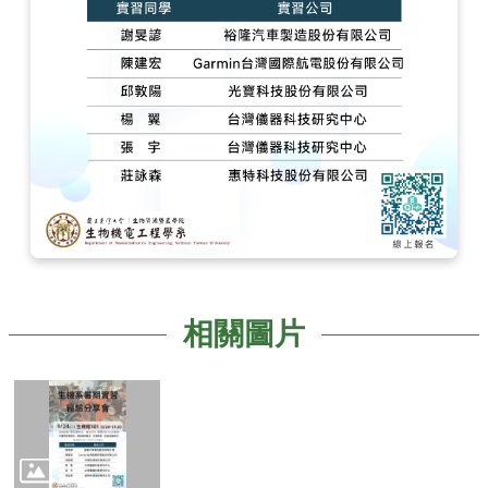
學
士
班
研
究
所
招
生
專
區
生
機
相關圖片
剪
影
交
換
生
資