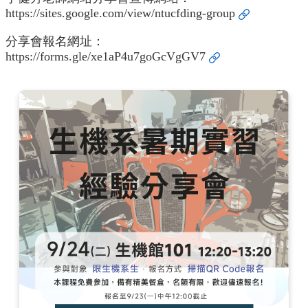
English
https://sites.google.com/view/ntucfding-group
認
分享會報名網址：
識
https://forms.gle/xe1aP4u7goGcVgGV7
我
們
系
所
成
員
學
術
研
究
系
所
動
態