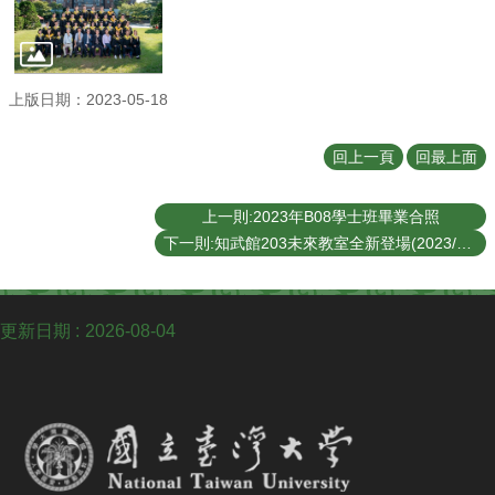
English
認
識
我
上版日期：2023-05-18
們
回上一頁
回最上面
系
所
成
上一則:2023年B08學士班畢業合照
員
下一則:知武館203未來教室全新登場(2023/03/16)
學
術
研
更新日期
2026-08-04
究
系
所
動
態