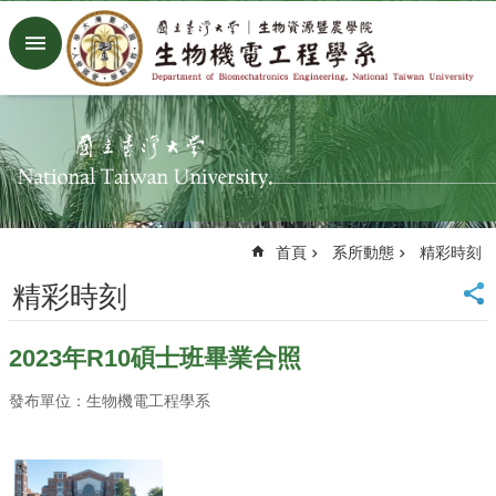
跳到主要內容區塊
進
階
搜
尋
回
首
頁
臺
首頁
系所動態
精彩時刻
大
首
精彩時刻
頁
生
2023年R10碩士班畢業合照
機
系
發布單位：生物機電工程學系
工
廠
Facebook
Youtube