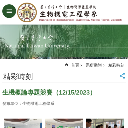
跳到主要內容區塊
進
階
搜
尋
回
首
頁
臺
首頁
系所動態
精彩時刻
大
首
精彩時刻
頁
生
生機概論專題競賽（12/15/2023）
機
系
發布單位：生物機電工程學系
工
廠
Facebook
Youtube