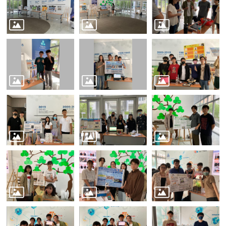
English
認
識
我
們
系
所
成
員
學
術
研
究
系
所
動
態