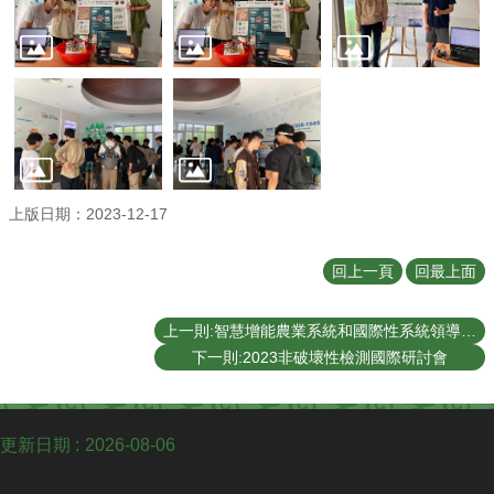
學
士
班
研
究
所
招
生
上版日期：2023-12-17
專
區
回上一頁
回最上面
生
機
上一則:智慧增能農業系統和國際性系統領導力培訓營 (01/04/2024)
剪
下一則:2023非破壞性檢測國際研討會
影
交
換
更新日期
2026-08-06
生
資