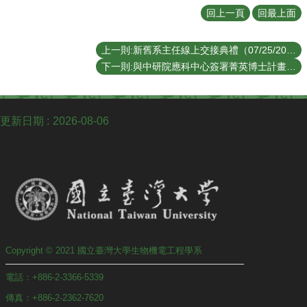
訊
回上一頁
回最上面
下
載
上一則:新舊系主任線上交接典禮（07/25/2024）
專
下一則:與中研院應科中心簽署菁英博士計畫合約（04/10/2024）
區
系
友
更新日期
2026-08-06
專
區
實
習
資
訊
Copyright © 2021 國立臺灣大學生物機電工程學系
電話：+886-2-3366-5339
傳真：+886-2-2362-7620