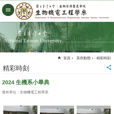
跳到主要內容區塊
進
階
搜
尋
回
首
頁
臺
首頁
系所動態
精彩時刻
大
首
精彩時刻
頁
生
2024 生機系小畢典
機
系
發布單位：生物機電工程學系
工
廠
Facebook
Youtube