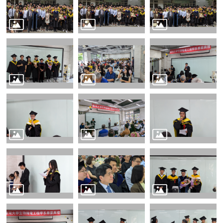
English
認
識
我
們
系
所
成
員
學
術
研
究
系
所
動
態