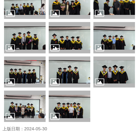
學
士
班
研
究
所
招
生
專
區
生
機
剪
影
交
換
生
上版日期：2024-05-30
資