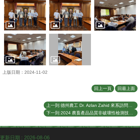
English
認
識
我
們
系
所
成
員
上版日期：2024-11-02
學
術
回上一頁
回最上面
研
究
上一則:德州農工 Dr. Azlan Zahid 來系訪問交流（11/14/2024）
系
下一則:2024 農畜產品品質非破壞性檢測技術國際學術研討會 (10/29/2024)
所
動
態
更新日期
2026-08-06