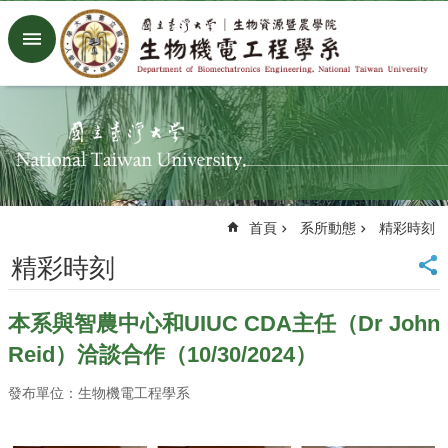
跳到主要內容區塊
進
階
搜
尋
回
首
頁
臺
首頁
系所動態
精彩時刻
大
首
精彩時刻
頁
生
本系與智農中心和UIUC CDA主任（Dr John
機
系
Reid）洽談合作（10/30/2024）
工
廠
發布單位：生物機電工程學系
Facebook
Youtube