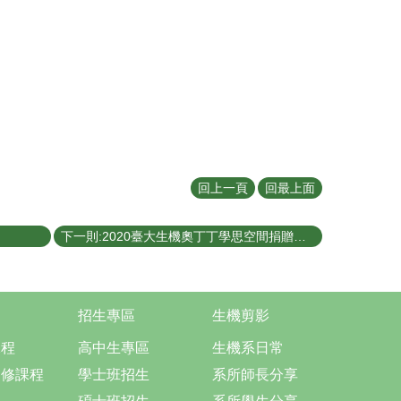
回上一頁
回最上面
下一則:2020臺大生機奧丁丁學思空間捐贈儀式暨啟用典禮
招生專區
生機剪影
課程
高中生專區
生機系日常
選修課程
學士班招生
系所師長分享