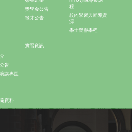
榮譽紀事
NTU領域專長課
程
獎學金公告
校內學習與輔導資
徵才公告
源
學士榮譽學程
實習資訊
介
公告
演講專區
關資料