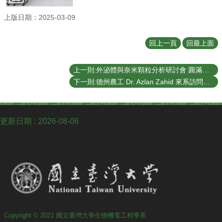
學
士
上版日期：2025-03-09
班
研
回上一頁
回最上面
究
所
上一則:外泌體與奈米顆粒分析研討會 圓滿落幕 (03/12/2025)
招
下一則:德州農工 Dr. Azlan Zahid 來系訪問交流（11/14/2024）
生
專
區
更新日期
2026-08-06
生
機
剪
影
交
換
生
資
Copyright © 2021 國立臺灣大學生物機電工程學系