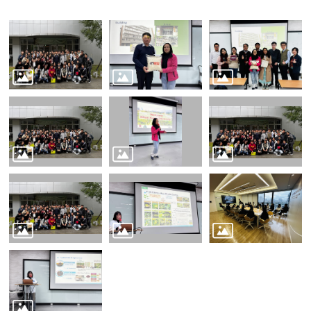
English
認
識
我
們
系
所
成
員
學
術
研
究
系
所
動
態