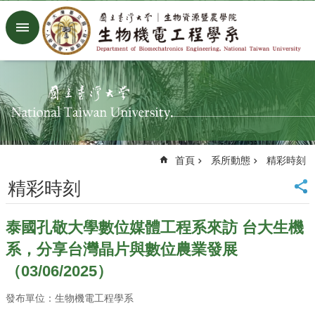
跳到主要內容區塊
進
階
搜
尋
回
首
頁
臺
首頁
系所動態
精彩時刻
大
首
精彩時刻
頁
生
泰國孔敬大學數位媒體工程系來訪 台大生機
機
系
系，分享台灣晶片與數位農業發展
工
（03/06/2025）
廠
Facebook
發布單位：生物機電工程學系
Youtube