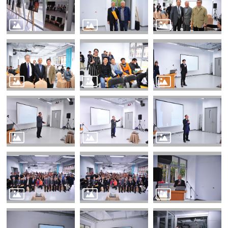
English
認
識
我
們
系
所
成
員
學
術
研
究
系
所
動
態