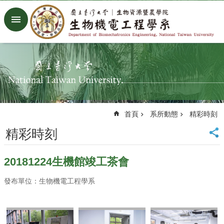
跳到主要內容區塊
進
階
搜
尋
回
首
頁
臺
首頁
系所動態
精彩時刻
大
首
精彩時刻
頁
生
20181224生機館竣工茶會
機
系
發布單位：生物機電工程學系
工
廠
Facebook
Youtube