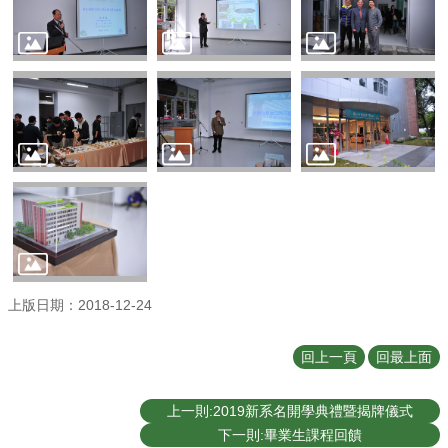
學
士
班
研
究
所
招
生
專
區
生
機
上版日期：2018-12-24
剪
影
回上一頁
回最上面
交
換
生
上一則:2019新系名開學典禮暨揭牌儀式
資
下一則:畢業生課程回饋