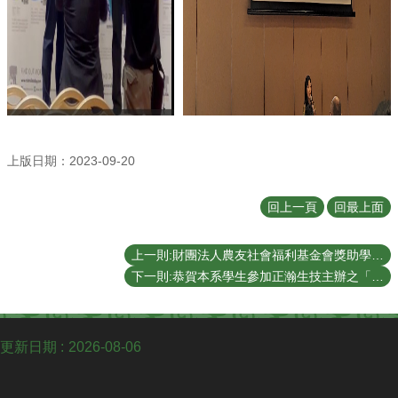
學
士
班
研
究
所
招
上版日期：2023-09-20
生
專
區
回上一頁
回最上面
生
機
上一則:財團法人農友社會福利基金會獎助學金申請公告
剪
下一則:恭賀本系學生參加正瀚生技主辦之「第四屆正瀚生技創新獎」 榮獲「應用創新組-新銳潛力獎」
影
交
換
更新日期
2026-08-06
生
資