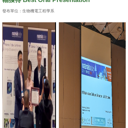
English
發布單位：生物機電工程學系
認
識
我
們
系
所
成
員
學
術
研
究
系
所
動
態