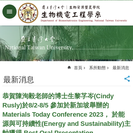
跳到主要內容區塊
進
階
搜
尋
回
首
頁
臺
首頁
系所動態
最新消息
大
首
最新消息
頁
生
恭賀陳洵毅老師的博士生黎芓岑(Cindy
機
系
Rusly)於8/2-8/5 參加於新加坡舉辦的
工
Materials Today Conference 2023， 於能
廠
Facebook
源與可持續性(Energy and Sustainability)主
Youtube
軸獲得 Best Oral Presentation